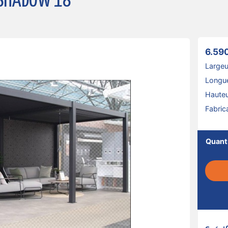
 SHADOW 18
6.59
Largeu
Longu
Hauteu
Fabric