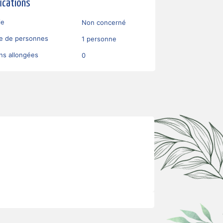
fications
ie
Non concerné
e de personnes
1 personne
ons allongées
0