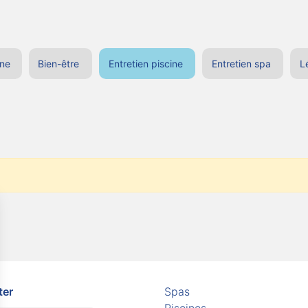
ine
Bien-être
Entretien piscine
Entretien spa
L
ter
Spas
Piscines