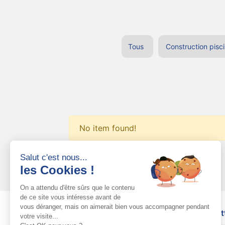
Tous
Construction pisc
No item found!
Salut c'est nous...
les Cookies !
On a attendu d'être sûrs que le contenu
de ce site vous intéresse avant de
vous déranger, mais on aimerait bien vous accompagner pendant
Piscines Marbella
Newslet
votre visite...
34 rue des onizières